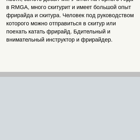
в RMGA, много скитурит и имеет большой опыт
фрирайда и скитура. Человек под руководством
которого можно отправиться в скитур или
поехать катать фрирайд. Бдительный и
внимательный инструктор и фрирайдер.
Оставайтесь с нами в
соц.сетях
ALEXGIRNIK
или пишите в
Telegram
Контакты:
Тел.: +7 918 302–13–17
E-mail: alex@girnik.ru