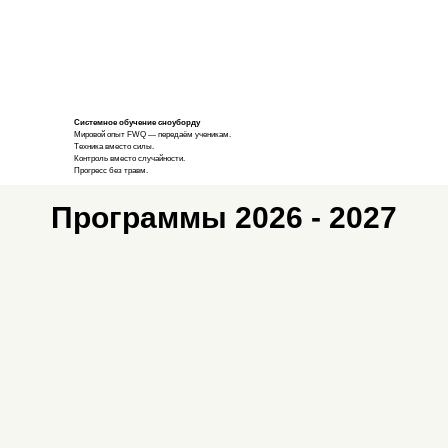
Системное обучение сноуборду
Мировой опыт FWQ — передаём ученикам.
Техника вместо силы.
Контроль вместо случайности.
Прогресс без травм.
Программы 2026 - 2027